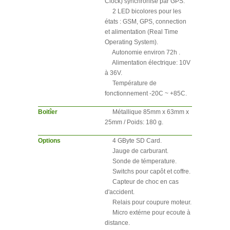
Clock) synchronisé par GPS.
2 LED bicolores pour les
états : GSM, GPS, connection
et alimentation (Real Time
Operating System).
Autonomie environ 72h .
Alimentation électrique: 10V
à 36V.
Température de
fonctionnement -20C ~ +85C.
Boitîer
Métallique 85mm x 63mm x
25mm / Poids: 180 g.
Options
4 GByte SD Card.
Jauge de carburant.
Sonde de témperature.
Switchs pour capôt et coffre.
Capteur de choc en cas
d'accident.
Relais pour coupure moteur.
Micro extérne pour ecoute à
distance.