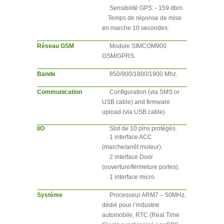
Sensibilité GPS: - 159 dbm.
Temps de réponse de mise
en marche 10 secondes.
Réseau GSM
Module SIMCOM900
GSM/GPRS.
Bande
850/900/1800/1900 Mhz.
Communication
Configuration (via SMS or
USB cable) and firmware
upload (via USB cable)
I/O
Slot de 10 pins protégés.
1 interface ACC
(marche/arrêt moteur).
2 interface Door
(ouverture/férmeture portes).
1 interface micro.
Système
Processeur ARM7 – 50MHz,
dédié pour l’industrie
automobile, RTC (Real Time