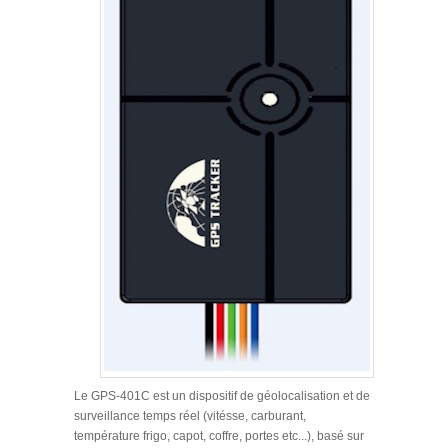
Le GPS-401C est un dispositif de géolocalisation et de
surveillance temps réel (vitésse, carburant,
température frigo, capot, coffre, portes etc...), basé sur